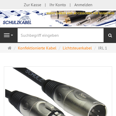
Zur Kasse
Ihr Konto
Anmelden
S
Navigation
Startseite
Konfektionierte Kabel
Lichtsteuerkabel
IRL 1