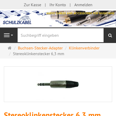
Zur Kasse
Ihr Konto
Anmelden
S
Navigation
Startseite
Buchsen-Stecker-Adapter
Klinkenverbinder
Stereoklinkenstecker 6,3 mm
Stereoklinkenstecker 6,3 mm