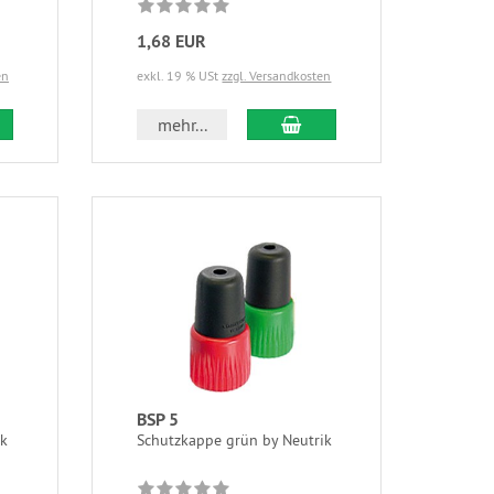
1,68 EUR
en
exkl. 19 % USt
zzgl. Versandkosten
mehr...
BSP 5
ik
Schutzkappe grün by Neutrik