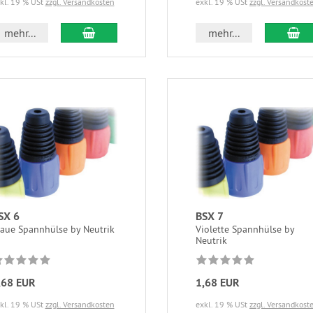
exkl. 19 % USt
zzgl. Versandkost
kl. 19 % USt
zzgl. Versandkosten
mehr...
mehr...
SX 6
BSX 7
laue Spannhülse by Neutrik
Violette Spannhülse by
Neutrik
,68 EUR
1,68 EUR
kl. 19 % USt
zzgl. Versandkosten
exkl. 19 % USt
zzgl. Versandkost