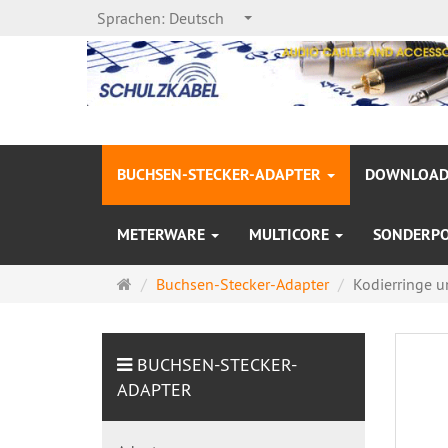
Sprachen:
Deutsch
BUCHSEN-STECKER-ADAPTER
DOWNLOAD
METERWARE
MULTICORE
SONDERP
Startseite
Buchsen-Stecker-Adapter
Kodierringe 
BUCHSEN-STECKER-
ADAPTER