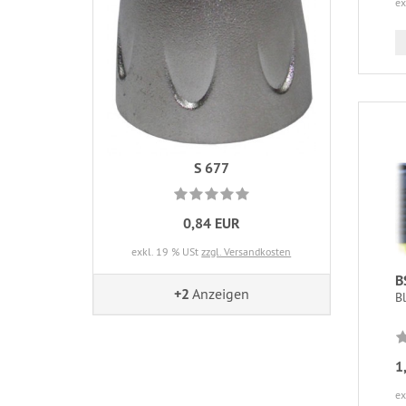
ex
S 677
0,84 EUR
exkl. 19 % USt
zzgl. Versandkosten
B
+2
Anzeigen
B
1
ex