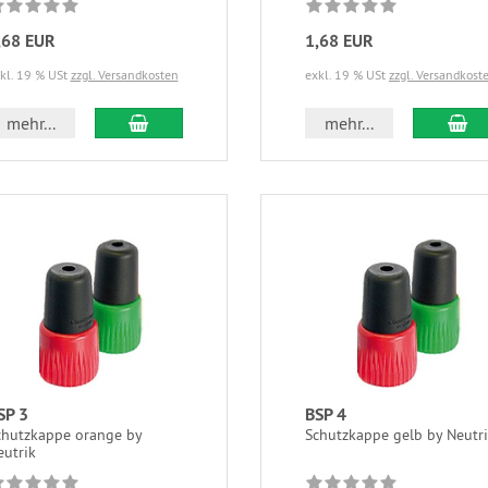
,68 EUR
1,68 EUR
kl. 19 % USt
zzgl. Versandkosten
exkl. 19 % USt
zzgl. Versandkost
mehr...
mehr...
SP 3
BSP 4
chutzkappe orange by
Schutzkappe gelb by Neutr
eutrik