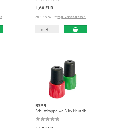
1,68 EUR
en
exkl. 19 % USt
zzgl. Versandkosten
mehr...
BSP 9
Schutzkappe weiß by Neutrik