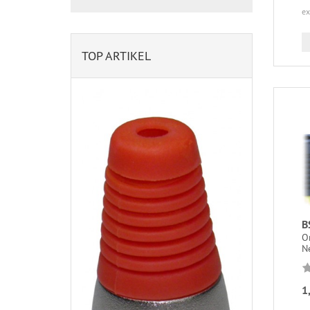
ex
TOP ARTIKEL
B
O
N
1