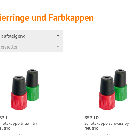
ierringe und Farbkappen
aufsteigend
ersteller
SP 1
BSP 10
chutzkappe braun by
Schutzkappe schwarz by
eutrik
Neutrik