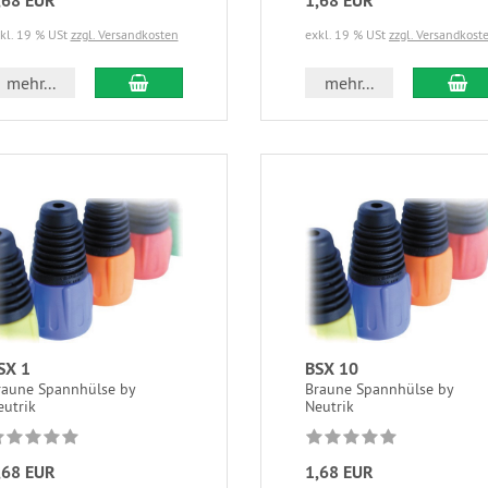
,68 EUR
1,68 EUR
kl. 19 % USt
zzgl. Versandkosten
exkl. 19 % USt
zzgl. Versandkost
mehr...
mehr...
SX 1
BSX 10
raune Spannhülse by
Braune Spannhülse by
eutrik
Neutrik
,68 EUR
1,68 EUR