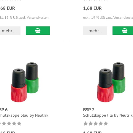
,68 EUR
1,68 EUR
kl. 19 % USt
zzgl. Versandkosten
exkl. 19 % USt
zzgl. Versandkost
mehr...
mehr...
SP 6
BSP 7
chutzkappe blau by Neutrik
Schutzkappe lila by Neutrik