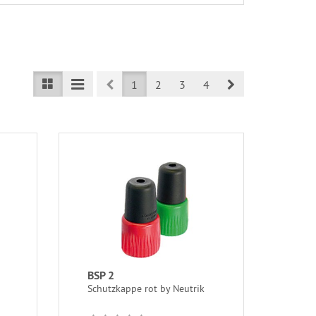
Prev
Next
1
2
3
4
BSP 2
Schutzkappe rot by Neutrik