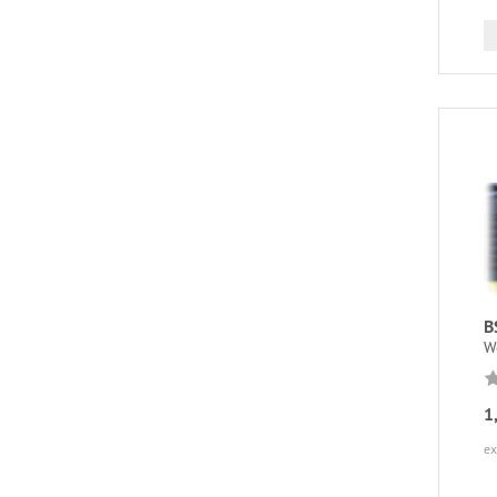
B
W
1
ex