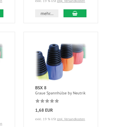
en
exkl. 19 % USt
zzgl. Versandkosten
mehr...
BSX 8
Graue Spannhülse by Neutrik
1,68 EUR
exkl. 19 % USt
zzgl. Versandkosten
en