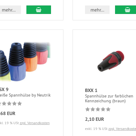
mehr...
mehr...
SX 9
BXX 1
eiße Spannhülse by Neutrik
Spannhülse zur farblichen
Kennzeichung (braun)
,68 EUR
2,10 EUR
kl. 19 % USt
zzgl. Versandkosten
exkl. 19 % USt
zzgl. Versandkost