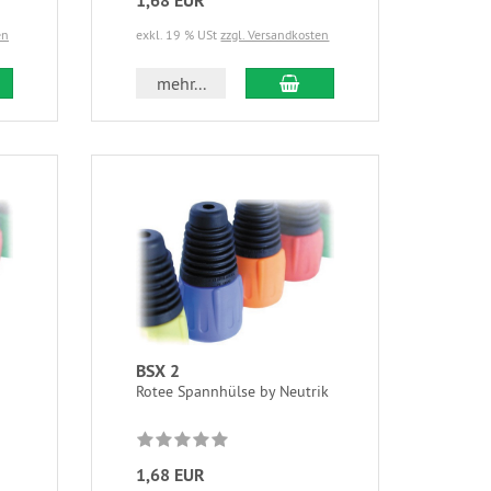
1,68 EUR
en
exkl. 19 % USt
zzgl. Versandkosten
mehr...
BSX 2
Rotee Spannhülse by Neutrik
1,68 EUR