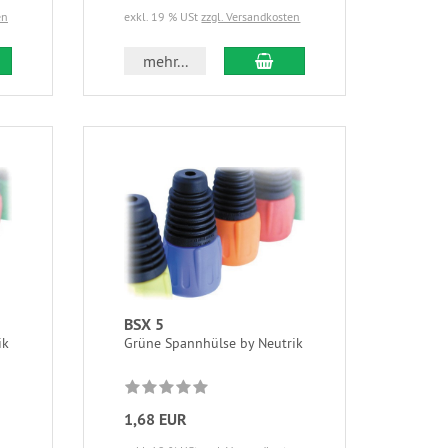
en
exkl. 19 % USt
zzgl. Versandkosten
mehr...
BSX 5
ik
Grüne Spannhülse by Neutrik
1,68 EUR