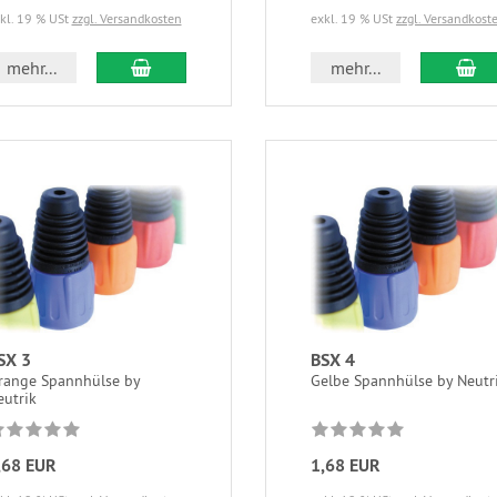
kl. 19 % USt
zzgl. Versandkosten
exkl. 19 % USt
zzgl. Versandkost
mehr...
mehr...
BSX 4
SX 3
Gelbe Spannhülse by Neutr
range Spannhülse by
eutrik
1,68 EUR
,68 EUR