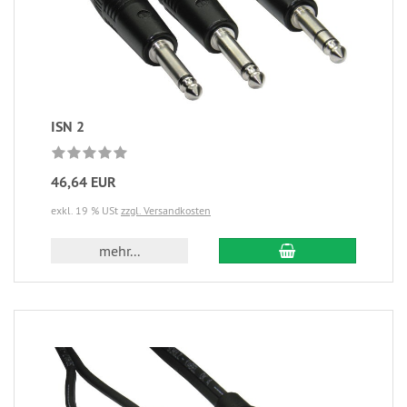
ISN 2
46,64 EUR
exkl. 19 % USt
zzgl. Versandkosten
mehr...