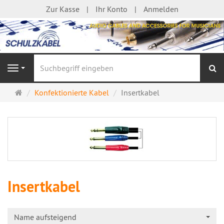
Zur Kasse
Ihr Konto
Anmelden
S
Navigation
Startseite
Konfektionierte Kabel
Insertkabel
Insertkabel
Name aufsteigend