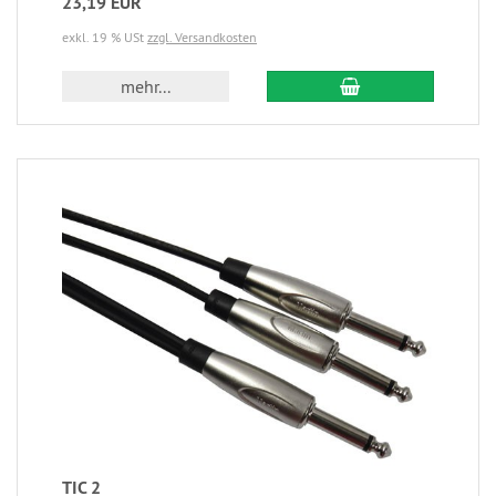
23,19 EUR
exkl. 19 % USt
zzgl. Versandkosten
mehr...
TIC 2