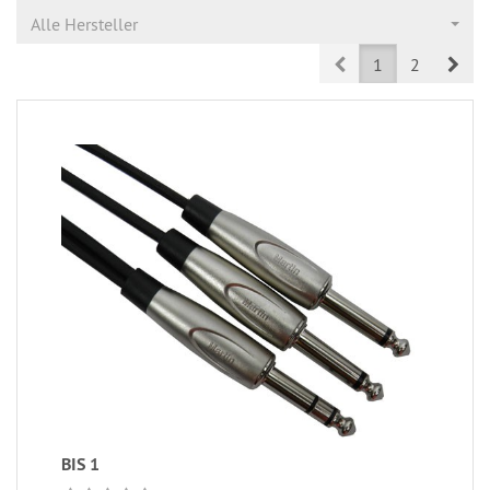
Alle Hersteller
Prev
Nex
1
2
BIS 1