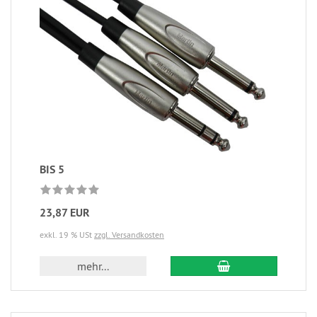
BIS 5
23,87 EUR
exkl. 19 % USt
zzgl. Versandkosten
mehr...