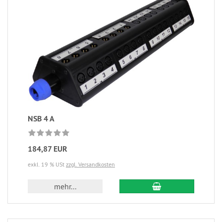
NSB 4 A
184,87 EUR
exkl. 19 % USt
zzgl. Versandkosten
mehr...