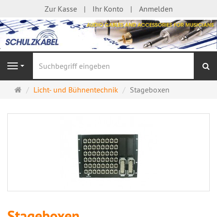
Zur Kasse
Ihr Konto
Anmelden
S
Navigation
Startseite
Licht- und Bühnentechnik
Stageboxen
Stageboxen