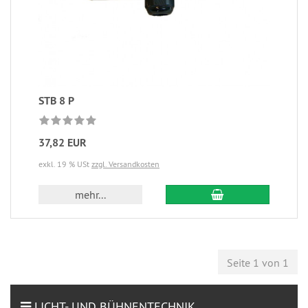
STB 8 P
37,82 EUR
exkl. 19 % USt
zzgl. Versandkosten
mehr...
Seite 1 von 1
LICHT- UND BÜHNENTECHNIK