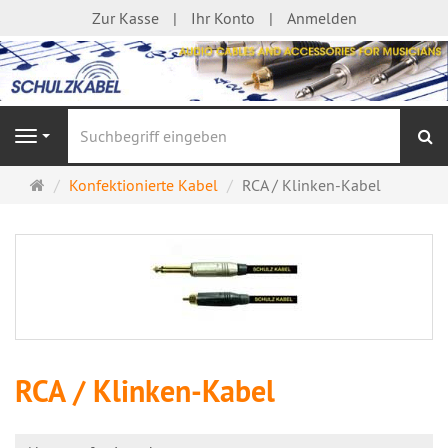
Zur Kasse
Ihr Konto
Anmelden
S
Navigation
Startseite
Konfektionierte Kabel
RCA / Klinken-Kabel
RCA / Klinken-Kabel