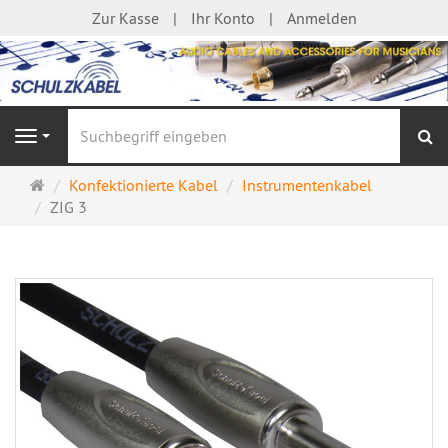
Zur Kasse
Ihr Konto
Anmelden
S
Navigation
Startseite
Konfektionierte Kabel
Instrumentenkabel
ZIG 3