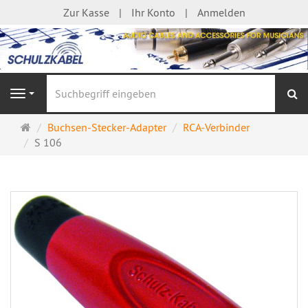
Zur Kasse
Ihr Konto
Anmelden
S
Navigation
Startseite
Buchsen-Stecker-Adapter
RCA-Verbinder
S 106