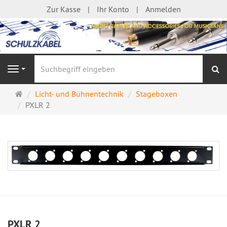
Zur Kasse
Ihr Konto
Anmelden
S
Navigation
Startseite
Licht- und Bühnentechnik
Stageboxen
PXLR 2
PXLR 2