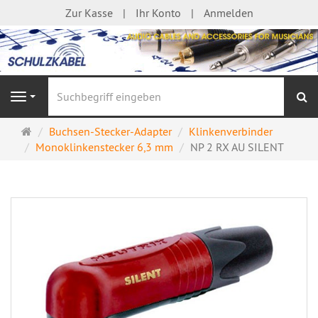
Zur Kasse
Ihr Konto
Anmelden
S
Navigation
Startseite
Buchsen-Stecker-Adapter
Klinkenverbinder
Monoklinkenstecker 6,3 mm
NP 2 RX AU SILENT