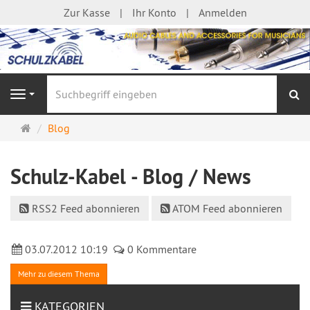
Zur Kasse
Ihr Konto
Anmelden
S
Navigation
Startseite
Blog
Schulz-Kabel - Blog / News
RSS2 Feed abonnieren
ATOM Feed abonnieren
03.07.2012 10:19
0 Kommentare
Mehr zu diesem Thema
KATEGORIEN