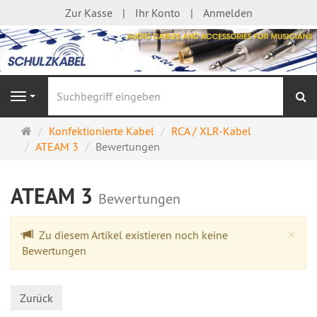
Zur Kasse
Ihr Konto
Anmelden
S
Navigation
Startseite
Konfektionierte Kabel
RCA / XLR-Kabel
ATEAM 3
Bewertungen
ATEAM 3
Bewertungen
Cl
×
Zu diesem Artikel existieren noch keine
Bewertungen
Zurück