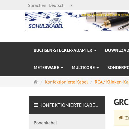
Sprachen:
Deutsch
BUCHSEN-STECKER-ADAPTER
DOWNLOAD
METERWARE
MULTICORE
SONDERP
Startseite
Konfektionierte Kabel
RCA / Klinken-Ka
GRC
KONFEKTIONIERTE KABEL
Zu
Boxenkabel