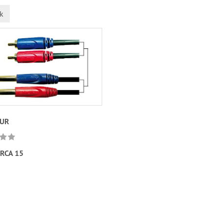
k
EUR
RCA 15