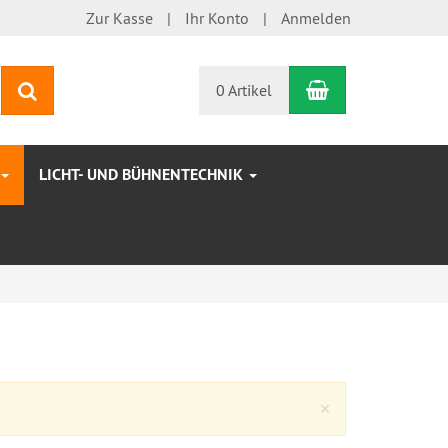
Zur Kasse
Ihr Konto
Anmelden
Warenkorb
Suchen
0 Artikel
LICHT- UND BÜHNENTECHNIK
Close
×