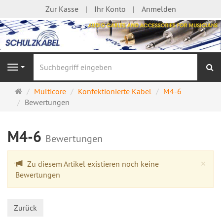
Zur Kasse
Ihr Konto
Anmelden
S
Navigation
Startseite
Multicore
Konfektionierte Kabel
M4-6
Bewertungen
M4-6
Bewertungen
Cl
×
Zu diesem Artikel existieren noch keine
Bewertungen
Zurück