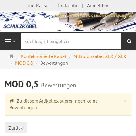
Zur Kasse
Ihr Konto
Anmelden
S
Navigation
Startseite
Konfektionierte Kabel
Mikrofonkabel XLR / XLR
MOD 0,5
Bewertungen
MOD 0,5
Bewertungen
Cl
×
Zu diesem Artikel existieren noch keine
Bewertungen
Zurück