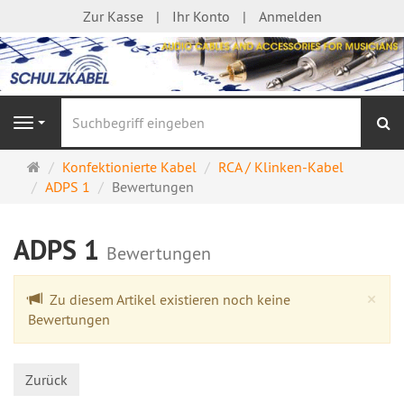
Zur Kasse
Ihr Konto
Anmelden
S
Navigation
Startseite
Konfektionierte Kabel
RCA / Klinken-Kabel
ADPS 1
Bewertungen
ADPS 1
Bewertungen
Cl
×
Zu diesem Artikel existieren noch keine
Bewertungen
Zurück