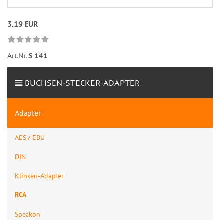
3,19 EUR
Art.Nr.
S 141
BUCHSEN-STECKER-ADAPTER
Adapter
AES / EBU
DIN
Klinken-Adapter
RCA
Speakon