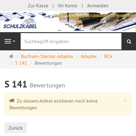
Zur Kasse
Ihr Konto
Anmelden
S
Navigation
Startseite
Buchsen-Stecker-Adapter
Adapter
RCA
S 141
Bewertungen
S 141
Bewertungen
Cl
×
Zu diesem Artikel existieren noch keine
Bewertungen
Zurück