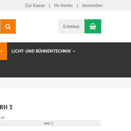
Zur Kasse
Ihr Konto
Anmelden
Warenkorb
Suchen
0 Artikel
LICHT- UND BÜHNENTECHNIK
RH 3
.Nr.:
ARH 3