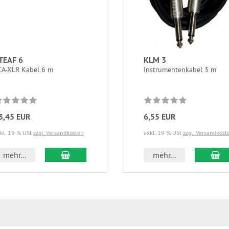
TEAF 6
KLM 3
CA-XLR Kabel 6 m
Instrumentenkabel 3 m
3,45 EUR
6,55 EUR
kl. 19 % USt
zzgl. Versandkosten
exkl. 19 % USt
zzgl. Versandkost
In den Warenkorb
In
mehr...
mehr...