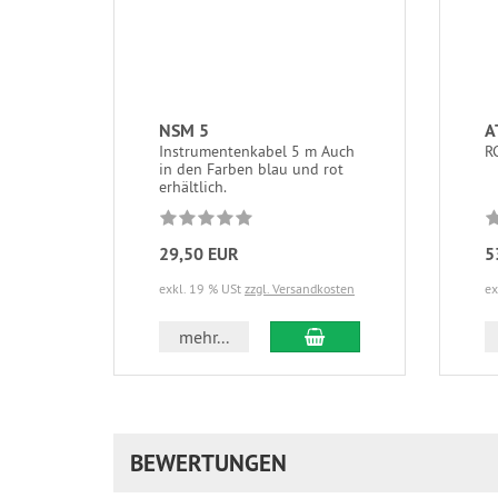
NSM 5
A
Instrumentenkabel 5 m Auch
R
in den Farben blau und rot
erhältlich.
29,50 EUR
5
exkl. 19 % USt
zzgl. Versandkosten
ex
In den Warenkorb
mehr...
BEWERTUNGEN