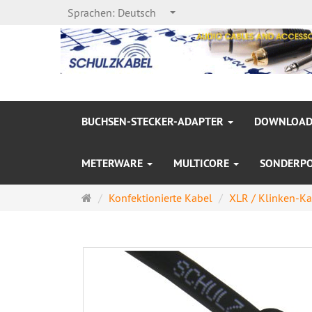
Sprachen:
Deutsch
BUCHSEN-STECKER-ADAPTER
DOWNLOAD
METERWARE
MULTICORE
SONDERP
Startseite
Konfektionierte Kabel
XLR / Klinken-Ka