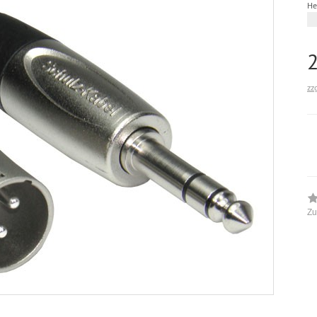
He
zz
Zu