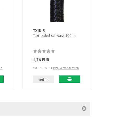
TXIK 5
BMA
Textilkabel schwarz, 100 m
Laut
1,76 EUR
34,
en
exkl. 19 % USt
zzgl. Versandkosten
exkl.
 den Warenkorb
In den Warenkorb
mehr...
m