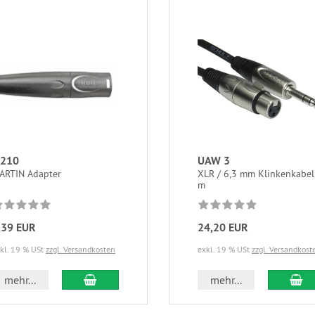
 210
UAW 3
ARTIN Adapter
XLR / 6,3 mm Klinkenkabel
m
,39 EUR
24,20 EUR
kl. 19 % USt
zzgl. Versandkosten
exkl. 19 % USt
zzgl. Versandkost
In den Warenkorb
In
mehr...
mehr...