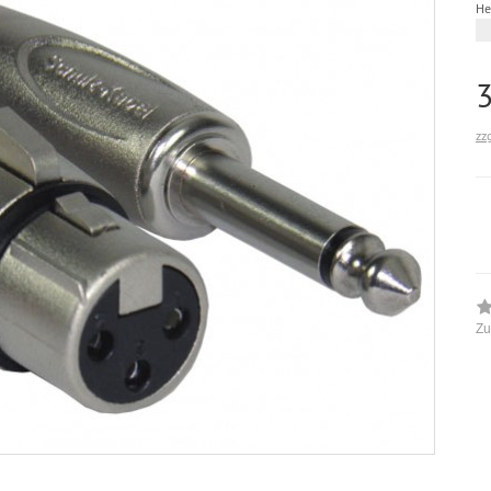
He
zz
Zu