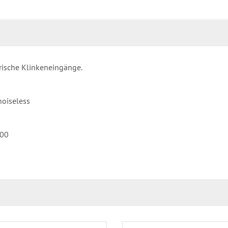
ische Klinkeneingänge.
noiseless
100