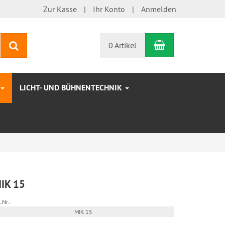
Zur Kasse
Ihr Konto
Anmelden
Warenkorb
Suchen
0 Artikel
LICHT- UND BÜHNENTECHNIK
IK 15
.Nr.:
MIK 15