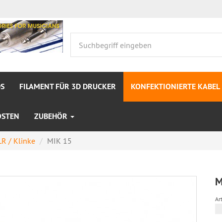
S
FILAMENT FÜR 3D DRUCKER
KONFEKTIONIERTE KABEL
OSTEN
ZUBEHÖR
R / Klinke
MIK 15
M
Art