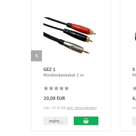
GEZ 1
S
Miniklinkenkabel 1 m
M
20,08 EUR
6
exkl. 19 % USt
zzgl. Versandkosten
ex
In den Warenkorb
mehr...