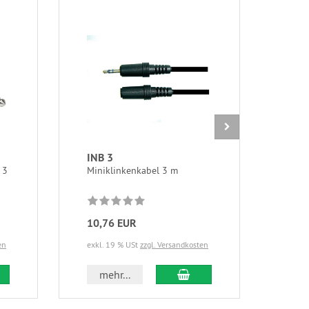
INB 3
GRC
 3
Miniklinkenkabel 3 m
RCA-
10,76 EUR
11,
en
exkl. 19 % USt
zzgl. Versandkosten
exkl.
 den Warenkorb
In den Warenkorb
mehr...
m