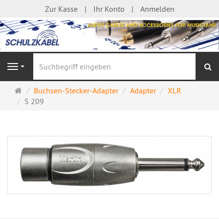
Zur Kasse
Ihr Konto
Anmelden
S
Navigation
Startseite
Buchsen-Stecker-Adapter
Adapter
XLR
S 209